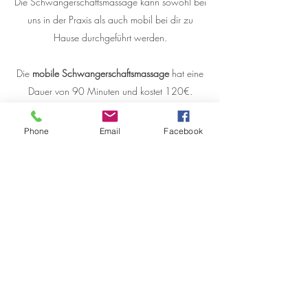
Die Schwangerschaftsmassage kann sowohl bei
uns in der Praxis als auch mobil bei dir zu
Hause durchgeführt werden.
Die
mobile Schwangerschaftsmassage
hat eine
Dauer von 90 Minuten und kostet 120€.
Für Massagen im
Raum Klagenfurt
wird eine
Wegpauschale von 30 € pro
Phone
Email
Facebook
Termin
verrechnet.
Bei ärztlicher Verordnung kann die Massage bei
der Krankenkassa eingereicht werden.
Wenn du dir eine wohltuende Auszeit für Körper
und Seele schenken möchtest, freuen wir
uns sehr über deine
Terminvereinbarung
– melde
dich jederzeit gerne telefonisch bei uns.
Termin vereinbaren