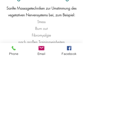
Sanfte Massagetechniken zur Umstimmung des
vegetativen Nervensystems bei, zum Beispiel:
Stress
Burn out
Fibromyalgie
nach großen Trainingseinheiten
nach dem Wettkampf
Phone
Email
Facebook
einfach zum Wohlfühlen
Termin vereinbaren
+43 699 17179692
Viktringer Ring 5, 9020 Klagenfurt am Wörthersee